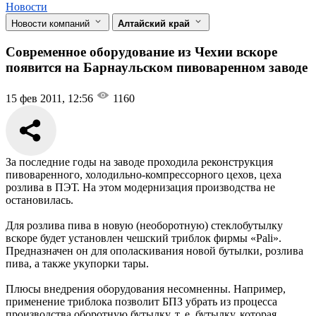
Новости
Новости компаний
Алтайский край
Современное оборудование из Чехии вскоре
появится на Барнаульском пивоваренном заводе
15 фев 2011, 12:56
1160
За последние годы на заводе проходила реконструкция
пивоваренного, холодильно-компрессорного цехов, цеха
розлива в ПЭТ. На этом модернизация производства не
остановилась.
Для розлива пива в новую (необоротную) стеклобутылку
вскоре будет установлен чешский триблок фирмы «Pali».
Предназначен он для ополаскивания новой бутылки, розлива
пива, а также укупорки тары.
Плюсы внедрения оборудования несомненны. Например,
применение триблока позволит БПЗ убрать из процесса
производства оборотную бутылку, т. е. бутылку, которая