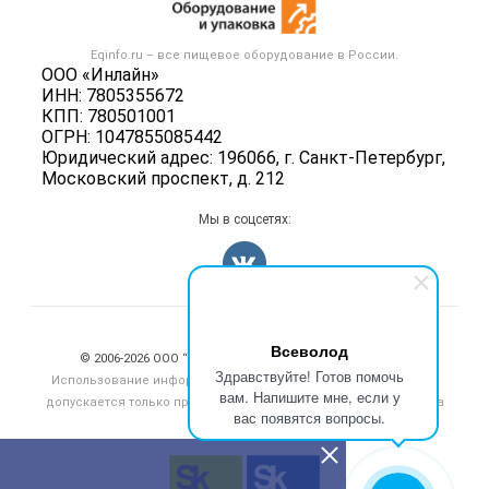
Оборудование для пищепрома
Публичная оферта
Вакансии
Тара и упаковка
Контактная информация
Блог
Eqinfo.ru – все
пищевое оборудование
в России.
Б/у оборудование
Политика обработки персональных данных
ООО «Инлайн»
Вакансии
ИНН: 7805355672
Для СМИ
КПП: 780501001
Информация о компаниях
ОГРН: 1047855085442
Добавить объявление
Юридический адрес: 196066, г. Санкт-Петербург,
Московский проспект, д. 212
Карта объявлений
Мы в соцсетях:
Счетчики, авторское право, логотипы
Всеволод
© 2006‑2026 ООО “Инлайн”. 12+ Все права защищены.
Здравствуйте! Готов помочь
Использование информации, размещенной на данном сайте,
вам. Напишите мне, если у
допускается только при размещении активной гиперссылки на
вас появятся вопросы.
сайт
eqinfo.ru