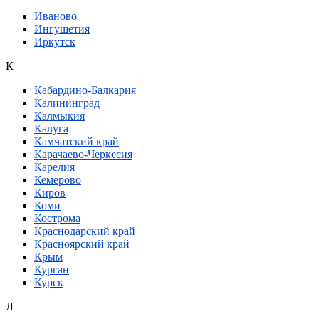
Иваново
Ингушетия
Иркутск
К
Кабардино-Балкария
Калининград
Калмыкия
Калуга
Камчатский край
Карачаево-Черкесия
Карелия
Кемерово
Киров
Коми
Кострома
Краснодарский край
Красноярский край
Крым
Курган
Курск
Л