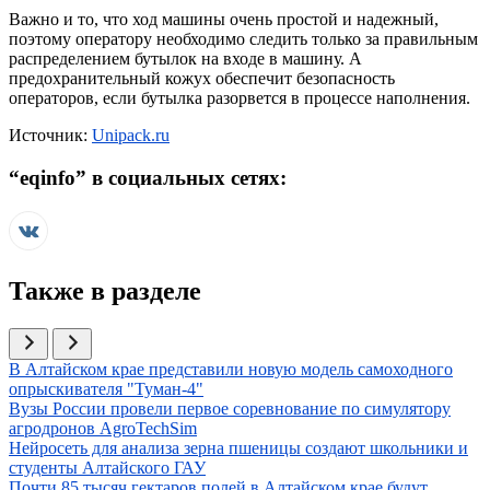
Важно и то, что ход машины очень простой и надежный,
поэтому оператору необходимо следить только за правильным
распределением бутылок на входе в машину. А
предохранительный кожух обеспечит безопасность
операторов, если бутылка разорвется в процессе наполнения.
Источник:
Unipack.ru
“
eqinfo
” в социальных сетях:
Также в разделе
Иллюстрация новости
В Алтайском крае представили новую модель самоходного
опрыскивателя "Туман-4"
Иллюстрация новости
Вузы России провели первое соревнование по симулятору
агродронов AgroTechSim
Иллюстрация новости
Нейросеть для анализа зерна пшеницы создают школьники и
студенты Алтайского ГАУ
Иллюстрация новости
Почти 85 тысяч гектаров полей в Алтайском крае будут