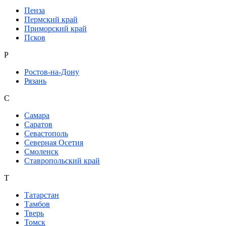
Пенза
Пермский край
Приморский край
Псков
Р
Ростов-на-Дону
Рязань
С
Самара
Саратов
Севастополь
Северная Осетия
Смоленск
Ставропольский край
Т
Татарстан
Тамбов
Тверь
Томск