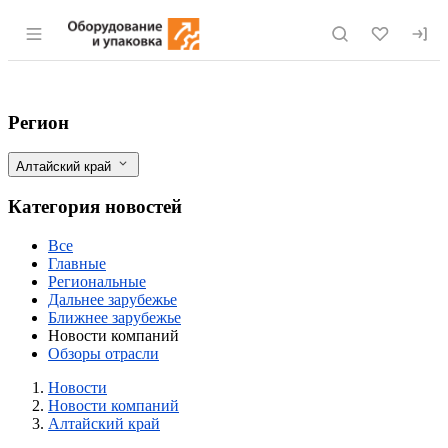
Раздел навигации по сайту eqinfo.ru
Современное оборудование из Чехии вс
Фильтры
Регион
Алтайский край
Категория новостей
Все
Главные
Региональные
Дальнее зарубежье
Ближнее зарубежье
Новости компаний
Обзоры отрасли
Новости
Разделы
Новости
Новости компаний
Алтайский край