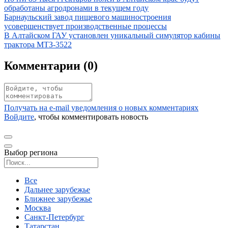
обработаны агродронами в текущем году
Иллюстрация новости
Барнаульский завод пищевого машиностроения
усовершенствует производственные процессы
Иллюстрация новости
В Алтайском ГАУ установлен уникальный симулятор кабины
трактора МТЗ-3522
Комментарии (
0
)
Получать на e‑mail уведомления о новых комментариях
Войдите
, чтобы комментировать новость
Выбор региона
Поиск региона
Все
Дальнее зарубежье
Ближнее зарубежье
Москва
Санкт-Петербург
Татарстан