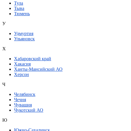
Тула
Тыва
Тюмень
У
Удмуртия
Ульяновск
Х
Хабаровский край
Хакасия
Ханты-Мансийский АО
Херсон
Ч
Челябинск
Чечня
Чувашия
Чукотский АО
Ю
Южно-Сахалинск