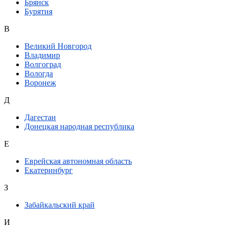
Брянск
Бурятия
В
Великий Новгород
Владимир
Волгоград
Вологда
Воронеж
Д
Дагестан
Донецкая народная республика
Е
Еврейская автономная область
Екатеринбург
З
Забайкальский край
И