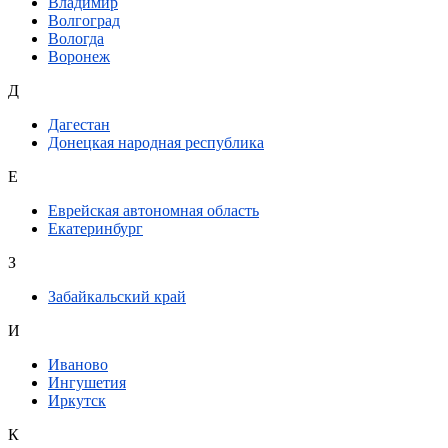
Владимир
Волгоград
Вологда
Воронеж
Д
Дагестан
Донецкая народная республика
Е
Еврейская автономная область
Екатеринбург
З
Забайкальский край
И
Иваново
Ингушетия
Иркутск
К