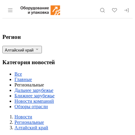
Раздел навигации по сайту eqinfo.ru
В Алтайском крае представили новую м
Фильтры
Регион
Алтайский край
Категория новостей
Все
Главные
Региональные
Дальнее зарубежье
Ближнее зарубежье
Новости компаний
Обзоры отрасли
Новости
Разделы
Новости
Региональные
Алтайский край