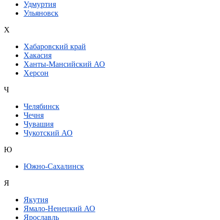
Удмуртия
Ульяновск
Х
Хабаровский край
Хакасия
Ханты-Мансийский АО
Херсон
Ч
Челябинск
Чечня
Чувашия
Чукотский АО
Ю
Южно-Сахалинск
Я
Якутия
Ямало-Ненецкий АО
Ярославль