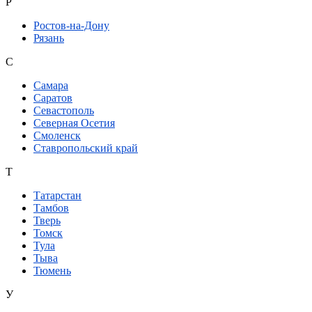
Р
Ростов-на-Дону
Рязань
С
Самара
Саратов
Севастополь
Северная Осетия
Смоленск
Ставропольский край
Т
Татарстан
Тамбов
Тверь
Томск
Тула
Тыва
Тюмень
У