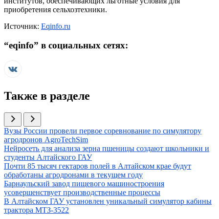
институтов, обеспечивающих льготные условия для
приобретения сельхозтехники.
Источник:
Eqinfo.ru
“
eqinfo
” в социальных сетях:
Также в разделе
Иллюстрация новости
Вузы России провели первое соревнование по симулятору
агродронов AgroTechSim
Иллюстрация новости
Нейросеть для анализа зерна пшеницы создают школьники и
студенты Алтайского ГАУ
Иллюстрация новости
Почти 85 тысяч гектаров полей в Алтайском крае будут
обработаны агродронами в текущем году
Иллюстрация новости
Барнаульский завод пищевого машиностроения
усовершенствует производственные процессы
Иллюстрация новости
В Алтайском ГАУ установлен уникальный симулятор кабины
трактора МТЗ-3522