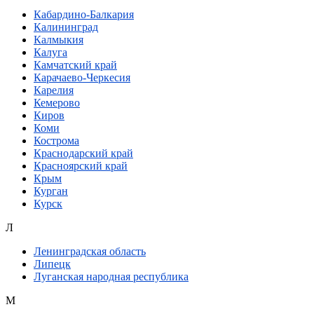
Кабардино-Балкария
Калининград
Калмыкия
Калуга
Камчатский край
Карачаево-Черкесия
Карелия
Кемерово
Киров
Коми
Кострома
Краснодарский край
Красноярский край
Крым
Курган
Курск
Л
Ленинградская область
Липецк
Луганская народная республика
М