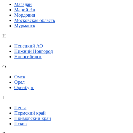
Магадан
Марий Эл
Мордовия
Московская область
Мурманск
Н
Ненецкий АО
Нижний Новгород
Новосибирск
О
Омск
Орел
Оренбург
П
Пенза
Пермский край
Приморский край
Псков