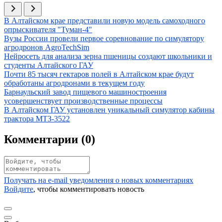
Иллюстрация новости
В Алтайском крае представили новую модель самоходного
опрыскивателя "Туман-4"
Иллюстрация новости
Вузы России провели первое соревнование по симулятору
агродронов AgroTechSim
Иллюстрация новости
Нейросеть для анализа зерна пшеницы создают школьники и
студенты Алтайского ГАУ
Иллюстрация новости
Почти 85 тысяч гектаров полей в Алтайском крае будут
обработаны агродронами в текущем году
Иллюстрация новости
Барнаульский завод пищевого машиностроения
усовершенствует производственные процессы
Иллюстрация новости
В Алтайском ГАУ установлен уникальный симулятор кабины
трактора МТЗ-3522
Комментарии (
0
)
Получать на e‑mail уведомления о новых комментариях
Войдите
, чтобы комментировать новость