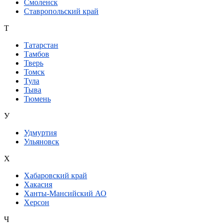
Смоленск
Ставропольский край
Т
Татарстан
Тамбов
Тверь
Томск
Тула
Тыва
Тюмень
У
Удмуртия
Ульяновск
Х
Хабаровский край
Хакасия
Ханты-Мансийский АО
Херсон
Ч