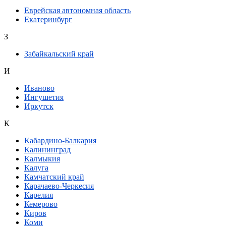
Еврейская автономная область
Екатеринбург
З
Забайкальский край
И
Иваново
Ингушетия
Иркутск
К
Кабардино-Балкария
Калининград
Калмыкия
Калуга
Камчатский край
Карачаево-Черкесия
Карелия
Кемерово
Киров
Коми