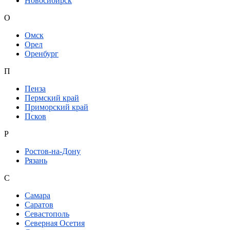
Новосибирск
О
Омск
Орел
Оренбург
П
Пенза
Пермский край
Приморский край
Псков
Р
Ростов-на-Дону
Рязань
С
Самара
Саратов
Севастополь
Северная Осетия