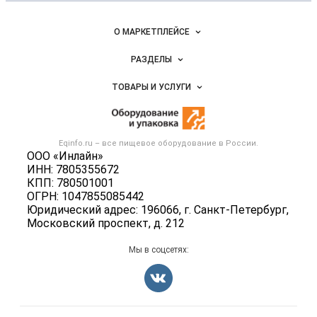
и упаковка
Важные разделы и контакты
Навигация по сайту
О МАРКЕТПЛЕЙСЕ
Новости Eqinfo.ru
РАЗДЕЛЫ
Услуги и цены
Объявления
ТОВАРЫ И УСЛУГИ
Размещение рекламы
Новости рынка
Оборудование для пищепрома
Публичная оферта
Вакансии
Тара и упаковка
Контактная информация
Блог
Eqinfo.ru – все
пищевое оборудование
в России.
Б/у оборудование
Политика обработки персональных данных
ООО «Инлайн»
Вакансии
ИНН: 7805355672
Для СМИ
КПП: 780501001
Информация о компаниях
ОГРН: 1047855085442
Добавить объявление
Юридический адрес: 196066, г. Санкт-Петербург,
Московский проспект, д. 212
Карта объявлений
Мы в соцсетях: