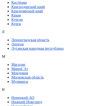
Кострома
Краснодарский край
Красноярский край
Крым
Курган
Курск
Л
Ленинградская область
Липецк
Луганская народная республика
М
Магадан
Марий Эл
Мордовия
Московская область
Мурманск
Н
Ненецкий АО
Нижний Новгород