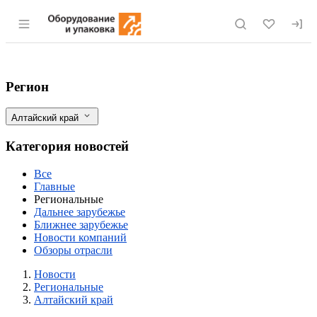
Раздел навигации по сайту eqinfo.ru
В Алтайском крае продают завод по про
Фильтры
Регион
Алтайский край
Категория новостей
Все
Главные
Региональные
Дальнее зарубежье
Ближнее зарубежье
Новости компаний
Обзоры отрасли
Новости
Разделы
Новости
Региональные
Алтайский край