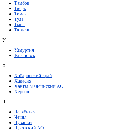
Тамбов
Тверь
Томск
Тула
Тыва
Тюмень
У
Удмуртия
Ульяновск
Х
Хабаровский край
Хакасия
Ханты-Мансийский АО
Херсон
Ч
Челябинск
Чечня
Чувашия
Чукотский АО