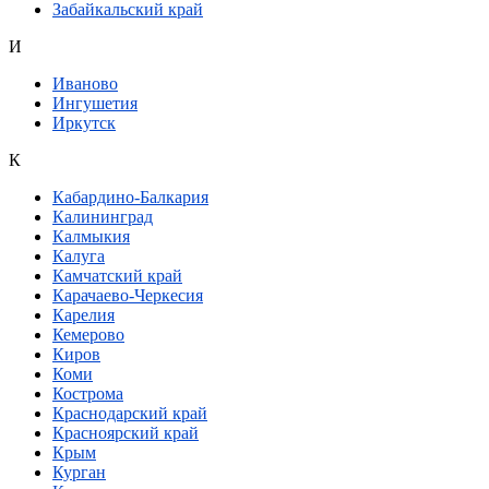
Забайкальский край
И
Иваново
Ингушетия
Иркутск
К
Кабардино-Балкария
Калининград
Калмыкия
Калуга
Камчатский край
Карачаево-Черкесия
Карелия
Кемерово
Киров
Коми
Кострома
Краснодарский край
Красноярский край
Крым
Курган