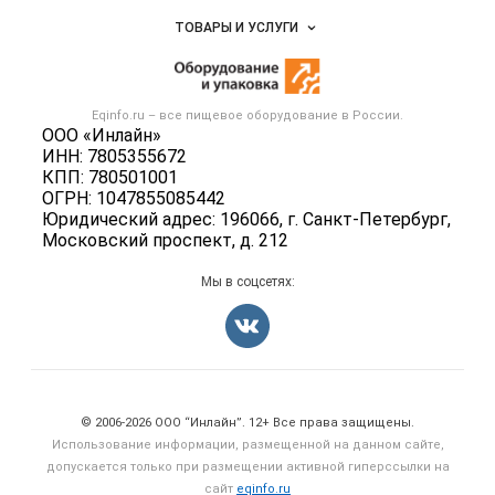
Услуги и цены
Объявления
ТОВАРЫ И УСЛУГИ
Размещение рекламы
Новости рынка
Оборудование для пищепрома
Публичная оферта
Вакансии
Тара и упаковка
Контактная информация
Блог
Eqinfo.ru – все
пищевое оборудование
в России.
Б/у оборудование
Политика обработки персональных данных
ООО «Инлайн»
Вакансии
ИНН: 7805355672
Для СМИ
КПП: 780501001
Информация о компаниях
ОГРН: 1047855085442
Добавить объявление
Юридический адрес: 196066, г. Санкт-Петербург,
Московский проспект, д. 212
Карта объявлений
Мы в соцсетях:
Счетчики, авторское право, логотипы
© 2006‑2026 ООО “Инлайн”. 12+ Все права защищены.
Использование информации, размещенной на данном сайте,
допускается только при размещении активной гиперссылки на
сайт
eqinfo.ru