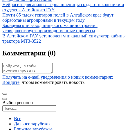
Иллюстрация новости
Нейросеть для анализа зерна пшеницы создают школьники и
студенты Алтайского ГАУ
Иллюстрация новости
Почти 85 тысяч гектаров полей в Алтайском крае будут
обработаны агродронами в текущем году
Иллюстрация новости
Барнаульский завод пищевого машиностроения
усовершенствует производственные процессы
Иллюстрация новости
В Алтайском ГАУ установлен уникальный симулятор кабины
трактора МТЗ-3522
Комментарии (
0
)
Получать на e‑mail уведомления о новых комментариях
Войдите
, чтобы комментировать новость
Выбор региона
Поиск региона
Все
Дальнее зарубежье
Ближнее зарубежье