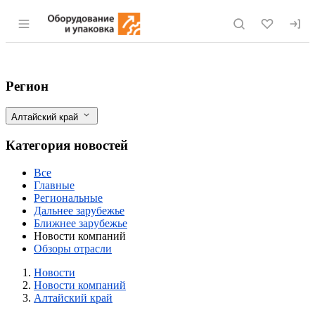
Раздел навигации по сайту eqinfo.ru
Завод «Алттрак» готов производить око
Фильтры
Регион
Алтайский край
Категория новостей
Все
Главные
Региональные
Дальнее зарубежье
Ближнее зарубежье
Новости компаний
Обзоры отрасли
Новости
Разделы
Новости
Новости компаний
Алтайский край