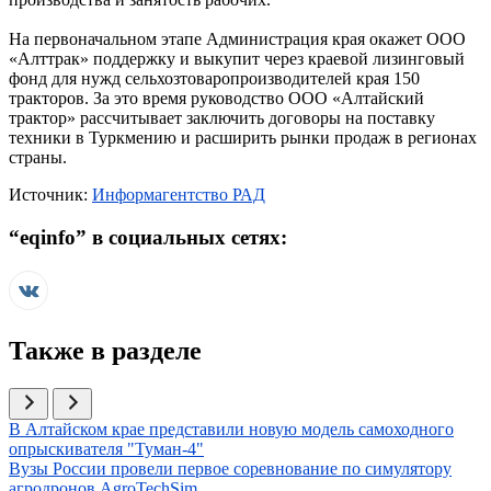
На первоначальном этапе Администрация края окажет ООО
«Алттрак» поддержку и выкупит через краевой лизинговый
фонд для нужд сельхозтоваропроизводителей края 150
тракторов. За это время руководство ООО «Алтайский
трактор» рассчитывает заключить договоры на поставку
техники в Туркмению и расширить рынки продаж в регионах
страны.
Источник:
Информагентство РАД
“
eqinfo
” в социальных сетях:
Также в разделе
Иллюстрация новости
В Алтайском крае представили новую модель самоходного
опрыскивателя "Туман-4"
Иллюстрация новости
Вузы России провели первое соревнование по симулятору
агродронов AgroTechSim