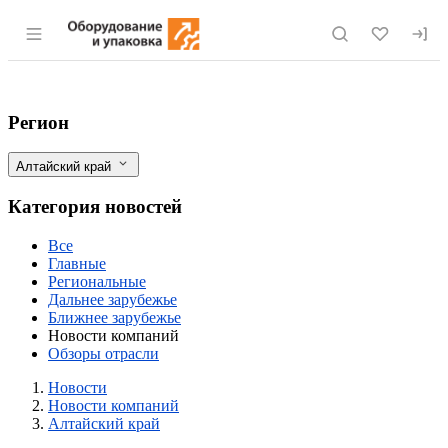
Раздел навигации по сайту eqinfo.ru
Алтайские сыровары выбирают упак
Фильтры
Регион
Алтайский край
Категория новостей
Все
Главные
Региональные
Дальнее зарубежье
Ближнее зарубежье
Новости компаний
Обзоры отрасли
Новости
Разделы
Новости
Новости компаний
Алтайский край