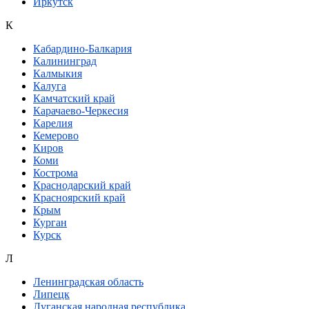
Иркутск
К
Кабардино-Балкария
Калининград
Калмыкия
Калуга
Камчатский край
Карачаево-Черкесия
Карелия
Кемерово
Киров
Коми
Кострома
Краснодарский край
Красноярский край
Крым
Курган
Курск
Л
Ленинградская область
Липецк
Луганская народная республика