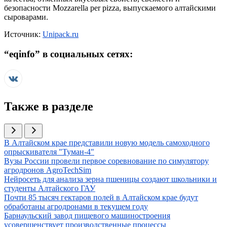
безопасности Mozzarella per pizza, выпускаемого алтайскими
сыроварами.
Источник:
Unipack.ru
“
eqinfo
” в социальных сетях:
Также в разделе
Иллюстрация новости
В Алтайском крае представили новую модель самоходного
опрыскивателя "Туман-4"
Иллюстрация новости
Вузы России провели первое соревнование по симулятору
агродронов AgroTechSim
Иллюстрация новости
Нейросеть для анализа зерна пшеницы создают школьники и
студенты Алтайского ГАУ
Иллюстрация новости
Почти 85 тысяч гектаров полей в Алтайском крае будут
обработаны агродронами в текущем году
Иллюстрация новости
Барнаульский завод пищевого машиностроения
усовершенствует производственные процессы