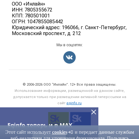
Б/у оборудование
Политика обработки персональных данных
ООО «Инлайн»
Вакансии
ИНН: 7805355672
Для СМИ
КПП: 780501001
Информация о компаниях
ОГРН: 1047855085442
Добавить объявление
Юридический адрес: 196066, г. Санкт-Петербург,
Московский проспект, д. 212
Карта объявлений
Мы в соцсетях:
Счетчики, авторское право, логотипы
© 2006‑2026 ООО “Инлайн”. 12+ Все права защищены.
Использование информации, размещенной на данном сайте,
допускается только при размещении активной гиперссылки на
сайт
eqinfo.ru
Eqinfo теперь и в MAX
Этот сайт использует
cookies
и передает данные службам
веб-аналитики для улучшения функционала. Пользуясь
ПЕРЕЙТИ