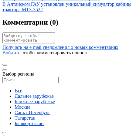
Иллюстрация новости
В Алтайском ГАУ установлен уникальный симулятор кабины
трактора МТЗ-3522
Комментарии (
0
)
Получать на e‑mail уведомления о новых комментариях
Войдите
, чтобы комментировать новость
Выбор региона
Поиск региона
Все
Дальнее зарубежье
Ближнее зарубежье
Москва
Санкт-Петербург
Татарстан
Башкортостан
Т