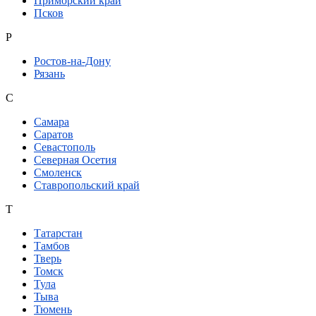
Приморский край
Псков
Р
Ростов-на-Дону
Рязань
С
Самара
Саратов
Севастополь
Северная Осетия
Смоленск
Ставропольский край
Т
Татарстан
Тамбов
Тверь
Томск
Тула
Тыва
Тюмень