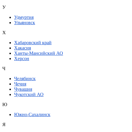
У
Удмуртия
Ульяновск
Х
Хабаровский край
Хакасия
Ханты-Мансийский АО
Херсон
Ч
Челябинск
Чечня
Чувашия
Чукотский АО
Ю
Южно-Сахалинск
Я