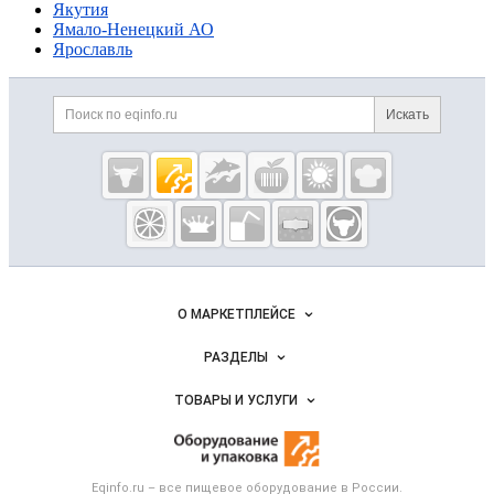
Якутия
Ямало-Ненецкий АО
Ярославль
Дополнительная информация
Поиск по сайту и ссылк
Искать
Cсылки на полезные проекты
Eqinfo.ru —
пищевое
оборудование
и упаковка
Важные разделы и контакты
Навигация по сайту
О МАРКЕТПЛЕЙСЕ
Новости Eqinfo.ru
РАЗДЕЛЫ
Услуги и цены
Объявления
ТОВАРЫ И УСЛУГИ
Размещение рекламы
Новости рынка
Оборудование для пищепрома
Публичная оферта
Вакансии
Тара и упаковка
Контактная информация
Блог
Eqinfo.ru – все
пищевое оборудование
в России.