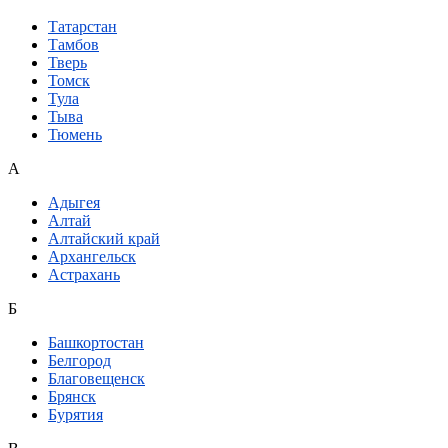
Татарстан
Тамбов
Тверь
Томск
Тула
Тыва
Тюмень
А
Адыгея
Алтай
Алтайский край
Архангельск
Астрахань
Б
Башкортостан
Белгород
Благовещенск
Брянск
Бурятия