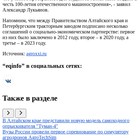
честь 100-летия отечественного машиностроения», - заявил
Александр Лукьянов.
Напомним, что между Правительством Алтайского края и
Петербургским тракторным заводом подписано несколько
соглашений о социально-экономическом партнерстве: первое
из них было заключено в 2012 году, второе – в 2020 году, а
третье – в 2023 году.
Источник:
agroxxi.ru
“
eqinfo
” в социальных сетях:
Также в разделе
Иллюстрация новости
В Алтайском крае представили новую модель самоходного
опрыскивателя "Туман-4"
Иллюстрация новости
Вузы России провели первое соревнование по симулятору
агродронов AgroTechSim