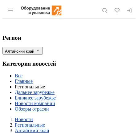
Раздел навигации по сайту eqinfo.ru
Алтайский край в сотрудничестве с Пе
Фильтры
Регион
Алтайский край
Категория новостей
Все
Главные
Региональные
Дальнее зарубежье
Ближнее зарубежье
Новости компаний
Обзоры отрасли
Новости
Разделы
Новости
Региональные
Алтайский край