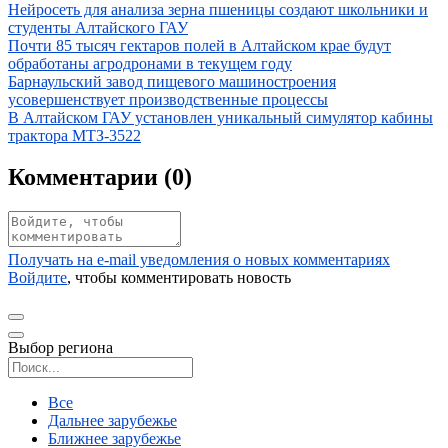
Иллюстрация новости
Нейросеть для анализа зерна пшеницы создают школьники и
студенты Алтайского ГАУ
Иллюстрация новости
Почти 85 тысяч гектаров полей в Алтайском крае будут
обработаны агродронами в текущем году
Иллюстрация новости
Барнаульский завод пищевого машиностроения
усовершенствует производственные процессы
Иллюстрация новости
В Алтайском ГАУ установлен уникальный симулятор кабины
трактора МТЗ-3522
Комментарии (
0
)
Получать на e‑mail уведомления о новых комментариях
Войдите
, чтобы комментировать новость
Выбор региона
Поиск региона
Все
Дальнее зарубежье
Ближнее зарубежье