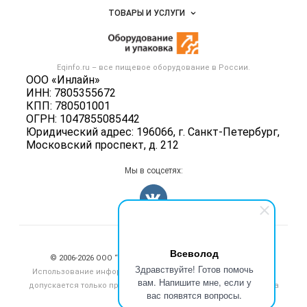
Объявления
ТОВАРЫ И УСЛУГИ
Размещение рекламы
Новости рынка
Оборудование для пищепрома
Публичная оферта
Вакансии
Тара и упаковка
Контактная информация
Блог
Eqinfo.ru – все
пищевое оборудование
в России.
Б/у оборудование
Политика обработки персональных данных
ООО «Инлайн»
Вакансии
ИНН: 7805355672
Для СМИ
КПП: 780501001
Информация о компаниях
ОГРН: 1047855085442
Добавить объявление
Юридический адрес: 196066, г. Санкт-Петербург,
Московский проспект, д. 212
Карта объявлений
Мы в соцсетях:
Счетчики, авторское право, логотипы
Всеволод
© 2006‑2026 ООО “Инлайн”. 12+ Все права защищены.
Здравствуйте! Готов помочь
Использование информации, размещенной на данном сайте,
вам. Напишите мне, если у
допускается только при размещении активной гиперссылки на
вас появятся вопросы.
сайт
eqinfo.ru