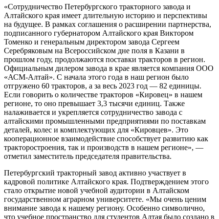
«Сотрудничество Петербургского тракторного завода и
Алтайского края имеет длительную историю и перспективы
на будущее. В рамках соглашения о расширении партнерства,
подписанного губернатором Алтайского края Виктором
Томенко и генеральным директором завода Сергеем
Серебряковым на Всероссийском дне поля в Казани в
прошлом году, продолжаются поставки тракторов в регион.
Официальным дилером завода в крае является компания ООО
«АСМ-Алтай». С начала этого года в наш регион было
отгружено 60 тракторов, а за весь 2023 год — 82 единицы.
Если говорить о количестве тракторов «Кировец» в нашем
регионе, то оно превышает 3,3 тысячи единиц. Также
налаживается и укрепляется сотрудничество завода с
алтайскими промышленными предприятиями по поставкам
деталей, колес и комплектующих для «Кировцев». Это
кооперационное взаимодействие способствует развитию как
тракторостроения, так и производств в нашем регионе», —
отметил заместитель председателя правительства.
Петербургский тракторный завод активно участвует в
кадровой политике Алтайского края. Подтверждением этого
стало открытие новой учебной аудитории в Алтайском
государственном аграрном университете. «Мы очень ценим
внимание завода к нашему региону. Особенно символично,
что учебное пространство для студентов Алтая было создано в