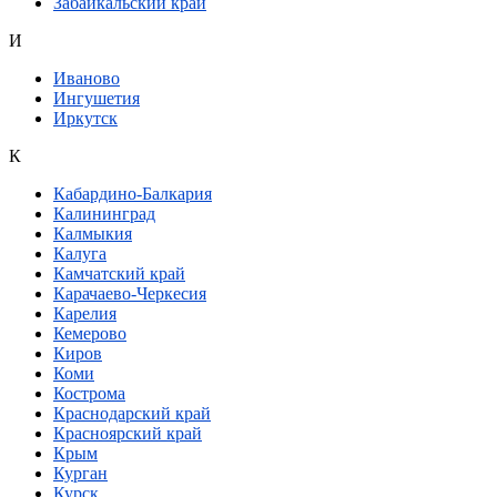
Забайкальский край
И
Иваново
Ингушетия
Иркутск
К
Кабардино-Балкария
Калининград
Калмыкия
Калуга
Камчатский край
Карачаево-Черкесия
Карелия
Кемерово
Киров
Коми
Кострома
Краснодарский край
Красноярский край
Крым
Курган
Курск