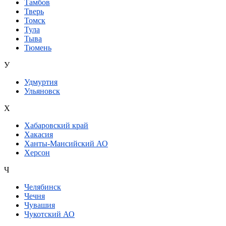
Тамбов
Тверь
Томск
Тула
Тыва
Тюмень
У
Удмуртия
Ульяновск
Х
Хабаровский край
Хакасия
Ханты-Мансийский АО
Херсон
Ч
Челябинск
Чечня
Чувашия
Чукотский АО