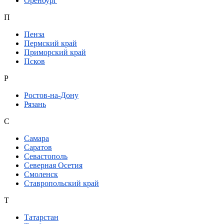
Оренбург
П
Пенза
Пермский край
Приморский край
Псков
Р
Ростов-на-Дону
Рязань
С
Самара
Саратов
Севастополь
Северная Осетия
Смоленск
Ставропольский край
Т
Татарстан