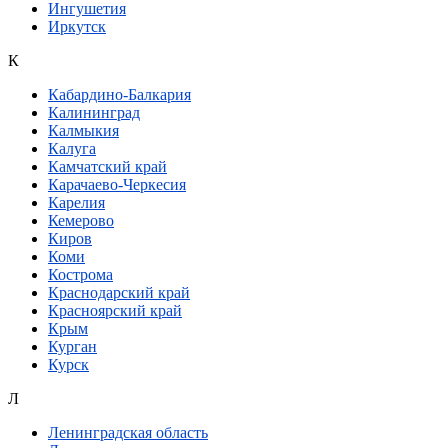
Ингушетия
Иркутск
К
Кабардино-Балкария
Калининград
Калмыкия
Калуга
Камчатский край
Карачаево-Черкесия
Карелия
Кемерово
Киров
Коми
Кострома
Краснодарский край
Красноярский край
Крым
Курган
Курск
Л
Ленинградская область