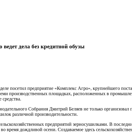
 ведет дела без кредитной обузы
деле посетил предприятие «Комплекс Агро», крупнейшего поста
 семи производственных площадках, расположенных в промышлен
 средства.
онодательного Собрания Дмитрий Беляев не только организовал
ушилок различной производительности.
ельскохозяйственных предприятий зерносушилками. В последние
у во время дождливой осени. Создаваемое здесь сельскохозяйств