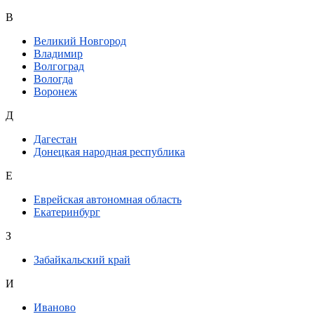
В
Великий Новгород
Владимир
Волгоград
Вологда
Воронеж
Д
Дагестан
Донецкая народная республика
Е
Еврейская автономная область
Екатеринбург
З
Забайкальский край
И
Иваново