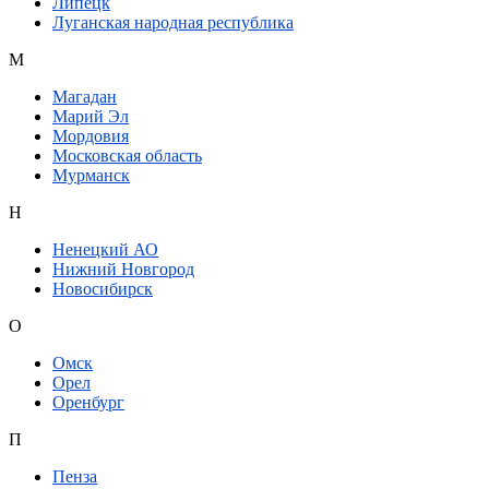
Липецк
Луганская народная республика
М
Магадан
Марий Эл
Мордовия
Московская область
Мурманск
Н
Ненецкий АО
Нижний Новгород
Новосибирск
О
Омск
Орел
Оренбург
П
Пенза