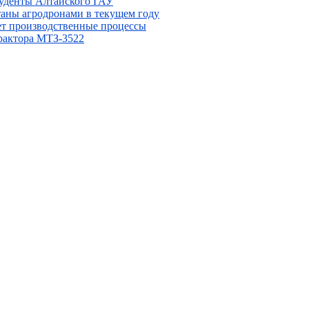
туденты Алтайского ГАУ
таны агродронами в текущем году
ет производственные процессы
рактора МТЗ-3522