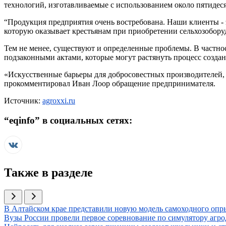
технологий, изготавливаемые с использованием около пятидеся
“Продукция предприятия очень востребована. Наши клиенты - э
которую оказывает крестьянам при приобретении сельхозобору
Тем не менее, существуют и определенные проблемы. В частнос
подзаконными актами, которые могут растянуть процесс создани
«Искусственные барьеры для добросовестных производителей, 
прокомментировал Иван Лоор обращение предпринимателя.
Источник:
agroxxi.ru
“
eqinfo
” в социальных сетях:
Также в разделе
Иллюстрация новости
В Алтайском крае представили новую модель самоходного опр
Иллюстрация новости
Вузы России провели первое соревнование по симулятору агр