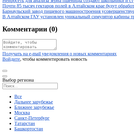
Иллюстрация новости
Нейросеть для анализа зерна пшеницы создают школьники и с
Иллюстрация новости
Почти 85 тысяч гектаров полей в Алтайском крае будут обрабо
Иллюстрация новости
Барнаульский завод пищевого машиностроения усовершенству
Иллюстрация новости
В Алтайском ГАУ установлен уникальный симулятор кабины т
Комментарии (
0
)
Получать на e‑mail уведомления о новых комментариях
Войдите
, чтобы комментировать новость
Выбор региона
Поиск региона
Все
Дальнее зарубежье
Ближнее зарубежье
Москва
Санкт-Петербург
Татарстан
Башкортостан