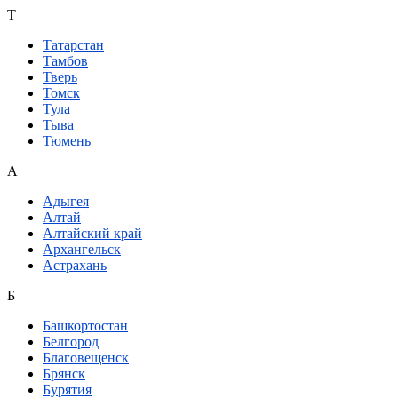
Т
Татарстан
Тамбов
Тверь
Томск
Тула
Тыва
Тюмень
А
Адыгея
Алтай
Алтайский край
Архангельск
Астрахань
Б
Башкортостан
Белгород
Благовещенск
Брянск
Бурятия