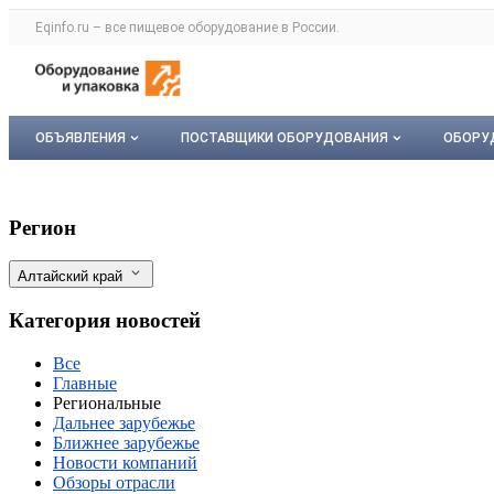
Раздел навигации по сайту eqinfo.ru
Eqinfo.ru – все
пищевое оборудование
в России.
Авторизация и меню пользователя
Навигация по разделам сайта eqinfo.ru
ОБЪЯВЛЕНИЯ
ПОСТАВЩИКИ ОБОРУДОВАНИЯ
ОБОРУ
Все объявления
О каталоге компаний
Обор
Алтайский производитель сельхозтехник
Фильтры
Регион
Мои объявления
Каталог компаний
Мое 
Алтайский край
Моя компания
Категория новостей
Платное размещение
Все
Главные
Региональные
Дальнее зарубежье
Ближнее зарубежье
Новости компаний
Обзоры отрасли