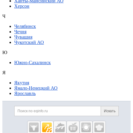
Ханты-Мансийский АО
Херсон
Ч
Челябинск
Чечня
Чувашия
Чукотский АО
Ю
Южно-Сахалинск
Я
Якутия
Ямало-Ненецкий АО
Ярославль
Дополнительная информация
Поиск по сайту и ссылк
Искать
Cсылки на полезные проекты