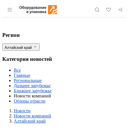
Раздел навигации по сайту eqinfo.ru
"Алтайтара" запустила комбинат по пр
Фильтры
Регион
Алтайский край
Категория новостей
Все
Главные
Региональные
Дальнее зарубежье
Ближнее зарубежье
Новости компаний
Обзоры отрасли
Новости
Разделы
Новости
Новости компаний
Алтайский край