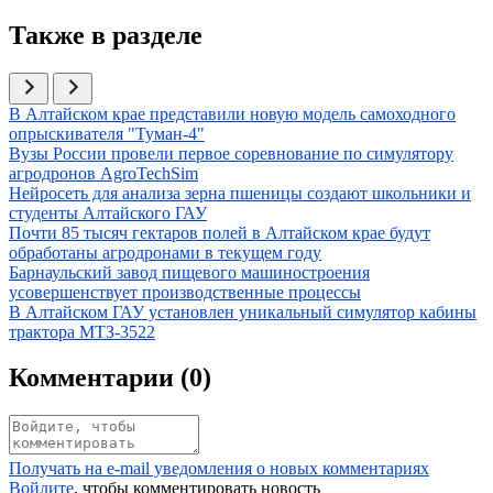
Также в разделе
Иллюстрация новости
В Алтайском крае представили новую модель самоходного
опрыскивателя "Туман-4"
Иллюстрация новости
Вузы России провели первое соревнование по симулятору
агродронов AgroTechSim
Иллюстрация новости
Нейросеть для анализа зерна пшеницы создают школьники и
студенты Алтайского ГАУ
Иллюстрация новости
Почти 85 тысяч гектаров полей в Алтайском крае будут
обработаны агродронами в текущем году
Иллюстрация новости
Барнаульский завод пищевого машиностроения
усовершенствует производственные процессы
Иллюстрация новости
В Алтайском ГАУ установлен уникальный симулятор кабины
трактора МТЗ-3522
Комментарии (
0
)
Получать на e‑mail уведомления о новых комментариях
Войдите
, чтобы комментировать новость