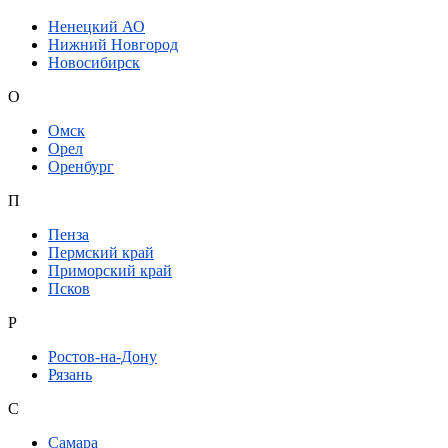
Ненецкий АО
Нижний Новгород
Новосибирск
О
Омск
Орел
Оренбург
П
Пенза
Пермский край
Приморский край
Псков
Р
Ростов-на-Дону
Рязань
С
Самара