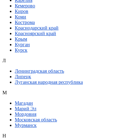
Карелия
Кемерово
Киров
Коми
Кострома
Краснодарский край
Красноярский край
Крым
Курган
Курск
Л
Ленинградская область
Липецк
Луганская народная республика
М
Магадан
Марий Эл
Мордовия
Московская область
Мурманск
Н