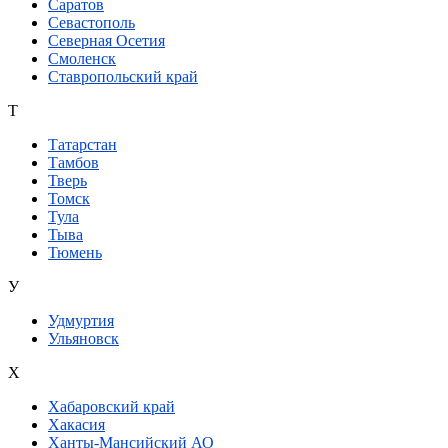
Саратов
Севастополь
Северная Осетия
Смоленск
Ставропольский край
Т
Татарстан
Тамбов
Тверь
Томск
Тула
Тыва
Тюмень
У
Удмуртия
Ульяновск
Х
Хабаровский край
Хакасия
Ханты-Мансийский АО