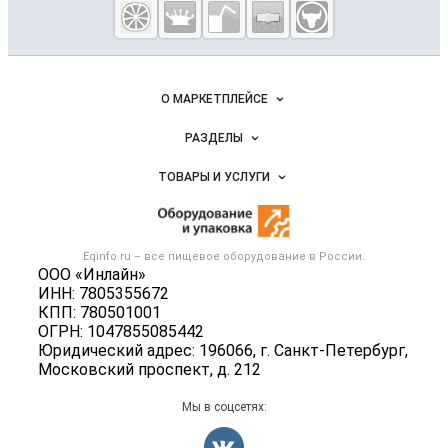
пищевое
оборудование
и упаковка
Важные разделы и контакты
Навигация по сайту
О МАРКЕТПЛЕЙСЕ
Новости Eqinfo.ru
РАЗДЕЛЫ
Услуги и цены
Объявления
ТОВАРЫ И УСЛУГИ
Размещение рекламы
Новости рынка
Оборудование для пищепрома
Публичная оферта
Вакансии
Тара и упаковка
Контактная информация
Блог
Eqinfo.ru – все
пищевое оборудование
в России.
Б/у оборудование
Политика обработки персональных данных
ООО «Инлайн»
Вакансии
ИНН: 7805355672
Для СМИ
КПП: 780501001
Информация о компаниях
ОГРН: 1047855085442
Добавить объявление
Юридический адрес: 196066, г. Санкт-Петербург,
Московский проспект, д. 212
Карта объявлений
Мы в соцсетях: