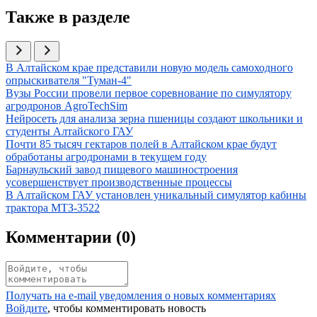
Также в разделе
Иллюстрация новости
В Алтайском крае представили новую модель самоходного
опрыскивателя "Туман-4"
Иллюстрация новости
Вузы России провели первое соревнование по симулятору
агродронов AgroTechSim
Иллюстрация новости
Нейросеть для анализа зерна пшеницы создают школьники и
студенты Алтайского ГАУ
Иллюстрация новости
Почти 85 тысяч гектаров полей в Алтайском крае будут
обработаны агродронами в текущем году
Иллюстрация новости
Барнаульский завод пищевого машиностроения
усовершенствует производственные процессы
Иллюстрация новости
В Алтайском ГАУ установлен уникальный симулятор кабины
трактора МТЗ-3522
Комментарии (
0
)
Получать на e‑mail уведомления о новых комментариях
Войдите
, чтобы комментировать новость