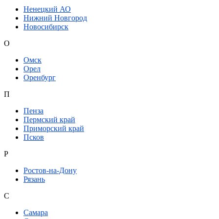
Ненецкий АО
Нижний Новгород
Новосибирск
О
Омск
Орел
Оренбург
П
Пенза
Пермский край
Приморский край
Псков
Р
Ростов-на-Дону
Рязань
С
Самара