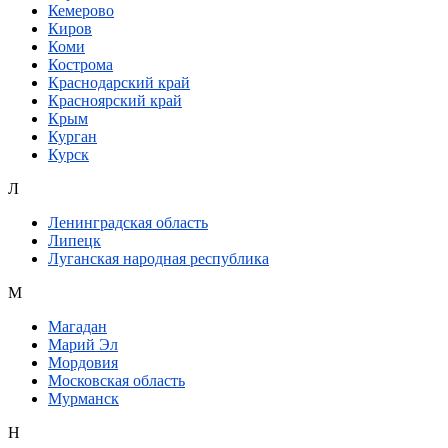
Кемерово
Киров
Коми
Кострома
Краснодарский край
Красноярский край
Крым
Курган
Курск
Л
Ленинградская область
Липецк
Луганская народная республика
М
Магадан
Марий Эл
Мордовия
Московская область
Мурманск
Н