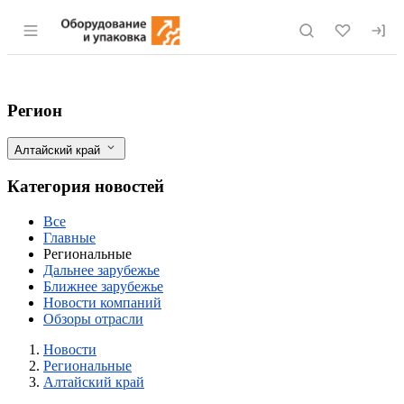
Раздел навигации по сайту eqinfo.ru
В Алтайском крае прошел ежегодный Д
Фильтры
Регион
Алтайский край
Категория новостей
Все
Главные
Региональные
Дальнее зарубежье
Ближнее зарубежье
Новости компаний
Обзоры отрасли
Новости
Разделы
Новости
Региональные
Алтайский край