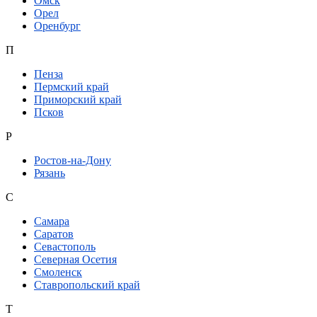
Омск
Орел
Оренбург
П
Пенза
Пермский край
Приморский край
Псков
Р
Ростов-на-Дону
Рязань
С
Самара
Саратов
Севастополь
Северная Осетия
Смоленск
Ставропольский край
Т