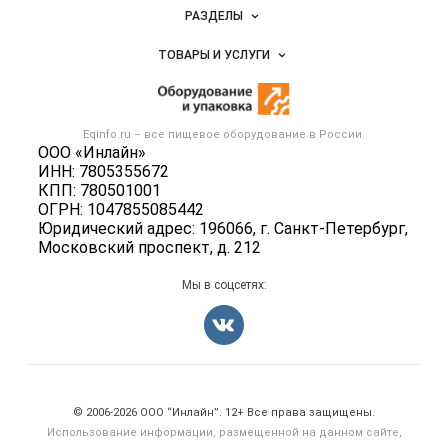
Новости Eqinfo.ru
РАЗДЕЛЫ
Услуги и цены
Объявления
ТОВАРЫ И УСЛУГИ
Размещение рекламы
Новости рынка
Оборудование для пищепрома
Публичная оферта
Вакансии
Тара и упаковка
Контактная информация
Блог
Eqinfo.ru – все
пищевое оборудование
в России.
Б/у оборудование
Политика обработки персональных данных
ООО «Инлайн»
Вакансии
ИНН: 7805355672
Для СМИ
КПП: 780501001
Информация о компаниях
ОГРН: 1047855085442
Добавить объявление
Юридический адрес: 196066, г. Санкт-Петербург,
Московский проспект, д. 212
Карта объявлений
Мы в соцсетях:
Счетчики, авторское право, логотипы
© 2006‑2026 ООО “Инлайн”. 12+ Все права защищены.
Использование информации, размещенной на данном сайте,