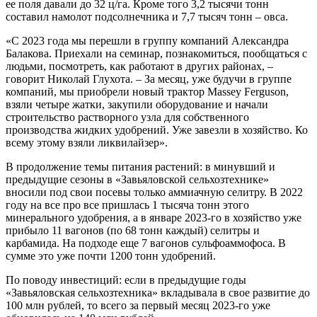
ее поля давали до 32 ц/га. Кроме того 3,2 тысячи тонн
составил намолот подсолнечника и 7,7 тысяч тонн – овса.
«С 2023 года мы перешли в группу компаний Александра
Балакова. Приехали на семинар, познакомиться, пообщаться с
людьми, посмотреть, как работают в других районах, –
говорит Николай Глухота. – За месяц, уже будучи в группе
компаний, мы приобрели новый трактор Massey Ferguson,
взяли четыре жатки, закупили оборудование и начали
строительство растворного узла для собственного
производства жидких удобрений. Уже завезли в хозяйство. Ко
всему этому взяли ликвилайзер».
В продолжение темы питания растений: в минувший и
предыдущие сезоны в «Завьяловской сельхозтехнике»
вносили под свои посевы только аммиачную селитру. В 2022
году на все про все пришлась 1 тысяча тонн этого
минерального удобрения, а в январе 2023-го в хозяйство уже
прибыло 11 вагонов (по 68 тонн каждый) селитры и
карбамида. На подходе еще 7 вагонов сульфоаммофоса. В
сумме это уже почти 1200 тонн удобрений.
По поводу инвестиций: если в предыдущие годы
«Завьяловская сельхозтехника» вкладывала в свое развитие до
100 млн рублей, то всего за первый месяц 2023-го уже