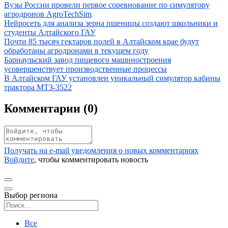
Иллюстрация новости
Вузы России провели первое соревнование по симулятору
агродронов AgroTechSim
Иллюстрация новости
Нейросеть для анализа зерна пшеницы создают школьники и
студенты Алтайского ГАУ
Иллюстрация новости
Почти 85 тысяч гектаров полей в Алтайском крае будут
обработаны агродронами в текущем году
Иллюстрация новости
Барнаульский завод пищевого машиностроения
усовершенствует производственные процессы
Иллюстрация новости
В Алтайском ГАУ установлен уникальный симулятор кабины
трактора МТЗ-3522
Комментарии (
0
)
Получать на e‑mail уведомления о новых комментариях
Войдите
, чтобы комментировать новость
Выбор региона
Поиск региона
Все