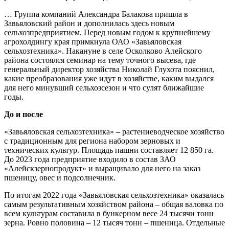
… Группа компаний Александра Балакова пришла в
Завьяловский район и дополнилась здесь новым
сельхозпредприятием. Перед новым годом к крупнейшему
агрохолдингу края примкнула ОАО «Завьяловская
сельхозтехника». Накануне в селе Осколково Алейского
района состоялся семинар на тему точного высева, где
генеральный директор хозяйства Николай Глухота пояснил,
какие преобразования уже идут в хозяйстве, каким выдался
для него минувший сельхозсезон и что сулят ближайшие
годы.
До и после
«Завьяловская сельхозтехника» – растениеводческое хозяйство
с традиционным для региона набором зерновых и
технических культур. Площадь пашни составляет 12 850 га.
До 2023 года предприятие входило в состав ЗАО
«Алейскзернопродукт» и выращивало для него на заказ
пшеницу, овес и подсолнечник.
По итогам 2022 года «Завьяловская сельхозтехника» оказалась
самым результативным хозяйством района – общая валовка по
всем культурам составила в бункерном весе 24 тысячи тонн
зерна. Ровно половина – 12 тысяч тонн – пшеница. Отдельные