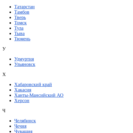
Татарстан
Тамбов
Тверь
Томск
Тула
Тыва
Тюмень
У
Удмуртия
Ульяновск
Х
Хабаровский край
Хакасия
Ханты-Мансийский АО
Херсон
Ч
Челябинск
Чечня
Чувашия