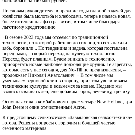
обновилась на 140 млн рублей.
По словам руководителя, в прежние годы главной задачей для
хозяйства была молотьба и хлебосдача, теперь началась новая,
более интенсивная фаза развития, в том числе благодаря
льготному кредитованию.
«В сезоне 2023 года мы отсеемся по традиционной
технологии, по которой работали до сих пор, то есть пахали
зябь, боронили... Но тенденция и задача, которая поставлена
перед нами, – скорый переход на нулевую технологию.
Переход будет плавным. Будем вникать в технологию,
приобретать новые наиболее подходящие орудия. Те агрегаты,
которые есть у нас сегодня, для No-Till не предназначены, –
продолжает Николай Анатольевич. – В том числе мы
уменьшаем зерновой клин в сторону, при этом увеличиваем
технические культуры и возьмемся за новые. Недавно мы
взялись осваивать лен, еще добавим горох, чечевицу, гречиху.
Основная сила в комбайновом парке: четыре New Holland, три
John Deere и один отечественный Acros.
К предстоящему сельхозсезону «Завьяловская сельхозтехника»
готова. Решены вопросы с горючим и большей частью
семенного материала.