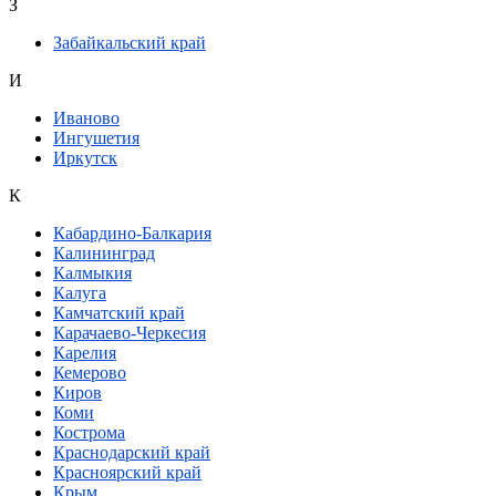
З
Забайкальский край
И
Иваново
Ингушетия
Иркутск
К
Кабардино-Балкария
Калининград
Калмыкия
Калуга
Камчатский край
Карачаево-Черкесия
Карелия
Кемерово
Киров
Коми
Кострома
Краснодарский край
Красноярский край
Крым