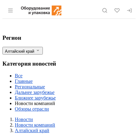
Раздел навигации по сайту eqinfo.ru
Как «Завьяловская сельхозтехника» пре
Фильтры
Регион
Алтайский край
Категория новостей
Все
Главные
Региональные
Дальнее зарубежье
Ближнее зарубежье
Новости компаний
Обзоры отрасли
Новости
Разделы
Новости
Новости компаний
Алтайский край